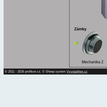
Zámky
Mechanika 2
© 2011 - 2026 profikon.cz, © Sheep system
Vyvojarifren.cz