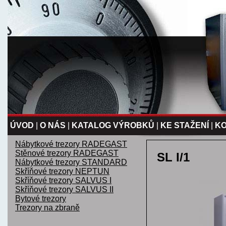
ÚVOD
|
O NÁS
|
KATALOG VÝROBKŮ
|
KE STAŽENÍ
|
K
Nábytkové trezory RADEGAST
Stěnové trezory RADEGAST
SL I/1
Nábytkové trezory STANDARD
Skříňové trezory NEPTUN
Skříňové trezory SALVUS I
Skříňové trezory SALVUS II
Bytové trezory
Trezory na zbraně